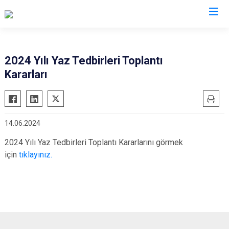
Tekirdağ
2024 Yılı Yaz Tedbirleri Toplantı
Kararları
Çerkezköy
Saray
Çorlu
Şarköy
Hayrabolu
Süleymanpaşa
14.06.2024
Malkara
Ergene
2024 Yılı Yaz Tedbirleri Toplantı Kararlarını görmek
Marmaraereğlisi
Kapaklı
için
tıklayınız.
Muratlı