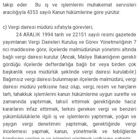
takip eder. Bu iş ve işlemlerini muhakemat servisleri
aracılığıyla 4353 sayılı Kanun hükümlerine göre yürütür.
c) Vergi dairesi müdürü sıfatıyla görevleri;
24 ARALIK 1994 tarih ve 22151 sayılı resmi gazetede
yayımlanan Vergi Daireleri Kuruluş ve Görev Yönetmeliğinin 7
nci maddesine göre; ilçelerde malmüdürünün yönetimi altında
bağlı vergi dairesi kurulur. (Ancak, Maliye Bakanlığının gerekli
gördüğü ilçelerde defterdarlığa bağlı bir veya birden çok
başkanlık veya müdürlük şeklinde vergi dairesi kurulabilir.)
Bağımsız vergi dairesi bulunmayan ilçelerde malmüdürü, vergi
dairesi müdürü yetkisine haiz olup, vergi, resim ve harçların
tarh, tahakkuk işlemlerini kanun hükümlerine uygun surette ve
zamanında yaptırmak, tahsil ettirmek gerektiğinde haciz
kararlarını infaz ettirmek, terkini gereken vergi ve benzeri
yükümlülülüklerle ilgili iş ve işlemlerini yaptırmak, yoğun ve
yaygın vergi denetimini yaptırmak, gerektiğinde vergi
incelemesi yapmak, kanun, yönetmelik ve tebliğlerde
kendisine verilen iş ve işlemleri yürütmek yetkisine sahiptir.