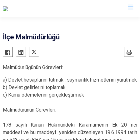
Tekirdağ
İlçe Malmüdürlüğü
Çerkezköy
Saray
Çorlu
Şarköy
Malmüdürlüğünün Görevleri:
Hayrabolu
Süleymanpaşa
Malkara
Ergene
a)
Devlet hesaplarını tutmak , saymanlık hizmetlerini yürütmek
b)
Devlet gelirlerini toplamak
Marmaraereğlisi
Kapaklı
c)
Kamu ödemelerini gerçekleştirmek
Muratlı
Malmüdürünün Görevleri:
178 sayılı Kanun Hükmündeki Kararnamenin Ek 20 nci
maddesi ve bu maddeyi yeniden düzenleyen 19.6.1994 tarih
ve 543 sayılı KHK nin 15 nci maddesi hükümlerine göre;