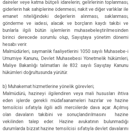
daireler veye katma bütçeli idarelerin; gelirlerinin toplanması,
giderlerin hak sahiplerine ödenmesi, nakit ve diğer varlıklar ile
emanet niteliğindeki değerlerin alınması, saklanması,
gönderme ve iadesi, alacak ve borçların kaydı takibi ve
bunlarla ilgili bütün işlemlerin muhasebeleştirilmesinden
birinci derecede sorumlu olup, Sayıştaya yönetim dönemi
hesabı verir.
Malmüdürleri, saymanlık faaliyetlerini 1050 sayılı Muhasebe-i
Umumiye Kanunu, Devlet Muhasebesi Yönetmelik hükümleri,
Maliye Bakanlığı talimatları ile 832 sayılı Sayıştay Kanunu
hükümleri doğrultusunda yürütür.
b) Muhakemat hizmetlerine yönelik görevleri;
Malmüdürü, hazineyi ilgilendiren veya mali hususları ihtiva
eden işlerde gerekli müdafaanameleri hazırlar ve hazine
temsilcisi sıfatıyla ilgili adli merciilerde dava açar. Açılmış
olan davaların takibini ve sonuçlandırılmasını hazine
vekilinden talep eder. Hazine avukatının bulunmadığı
durumlarda bizzat hazine temsilcisi sıfatıyla devlet davalarını