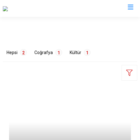
Tekirdağ
Çerkezköy
Saray
Hepsi
Coğrafya
Kültür
2
1
1
Çorlu
Şarköy
Hayrabolu
Süleymanpaşa
Malkara
Ergene
Marmaraereğlisi
Kapaklı
ETİKETLER
Muratlı
Doğa
1
Tarih
1