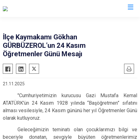
Tekirdağ
İlçe Kaymakamı Gökhan
GÜRBÜZEROL’un 24 Kasım
Çerkezköy
Saray
Öğretmenler Günü Mesajı
Çorlu
Şarköy
Hayrabolu
Süleymanpaşa
Malkara
Ergene
21.11.2025
Marmaraereğlisi
Kapaklı
"Cumhuriyetimizin kurucusu Gazi Mustafa Kemal
Muratlı
ATATÜRK'ün 24 Kasım 1928 yılında “Başöğretmen” sıfatını
alması vesilesiyle, 24 Kasım gününü her yıl Öğretmenler Günü
olarak kutluyoruz.
Geleceğimizin teminatı olan çocuklarımızı bilgi ve
beceriyle donatan, sevgiyle büyüten öğretmenlerimiz